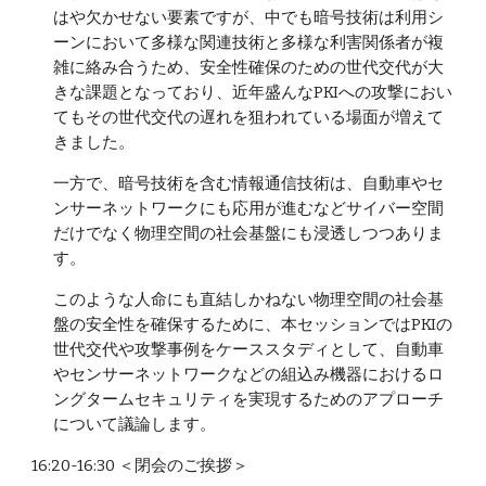
はや欠かせない要素ですが、中でも暗号技術は利用シ
ーンにおいて多様な関連技術と多様な利害関係者が複
雑に絡み合うため、安全性確保のための世代交代が大
きな課題となっており、近年盛んなPKIへの攻撃におい
てもその世代交代の遅れを狙われている場面が増えて
きました。
一方で、暗号技術を含む情報通信技術は、自動車やセ
ンサーネットワークにも応用が進むなどサイバー空間
だけでなく物理空間の社会基盤にも浸透しつつありま
す。
このような人命にも直結しかねない物理空間の社会基
盤の安全性を確保するために、本セッションではPKIの
世代交代や攻撃事例をケーススタディとして、自動車
やセンサーネットワークなどの組込み機器におけるロ
ングタームセキュリティを実現するためのアプローチ
について議論します。
16:20-16:30 ＜閉会のご挨拶＞