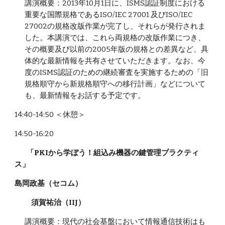
講演概要：2013年10月1日に、ISMS認証制度における
重要な国際規格であるISO/IEC 27001 及びISO/IEC
27002の規格改版作業が完了し、それらが発行されま
した。本講演では、これら両規格の改版作業につき、
その概要及び以前の2005年版の規格との差異など、具
体的な最新情報を共有させていただきます。なお、今
度のISMS認証のための継続審査を実施するための「旧
規格順守から新規格順守への移行計画」などについて
も、最新情報をお話する予定です。
14:40-14:50 ＜休憩＞
14:50-16:20
「PKIから学ぼう！組込み機器の鍵管理プラクティ
ス」
島岡政基（セコム）
須賀祐治（IIJ）
講演概要：現代の社会基盤において情報通信技術はも