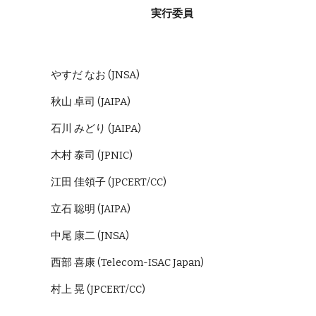
実行委員
やすだ なお (JNSA)
秋山 卓司 (JAIPA)
石川 みどり (JAIPA)
木村 泰司 (JPNIC)
江田 佳領子 (JPCERT/CC)
立石 聡明 (JAIPA)
中尾 康二 (JNSA)
西部 喜康 (Telecom-ISAC Japan)
村上 晃 (JPCERT/CC)