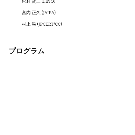
松村 賢三 (FINO)
宮内 正久 (JAIPA)
村上 晃 (JPCERT/CC)
プログラム