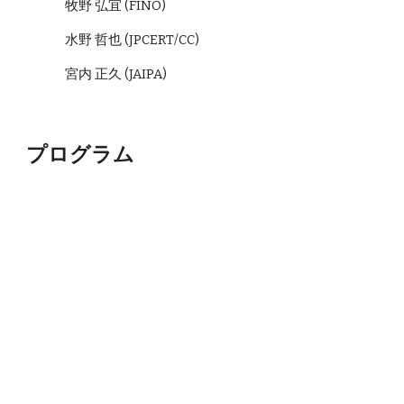
牧野 弘宜 (FINO)
水野 哲也 (JPCERT/CC)
宮内 正久 (JAIPA)
プログラム