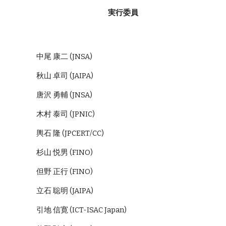
実行委員
中尾 康二 (JNSA)
秋山 卓司 (JAIPA)
唐沢 勇輔 (JNSA)
木村 泰司 (JPNIC)
輿石 隆 (JPCERT/CC)
杉山 悦男 (FINO)
但野 正行 (FINO)
立石 聡明 (JAIPA)
引地 信寛 (ICT-ISAC Japan)