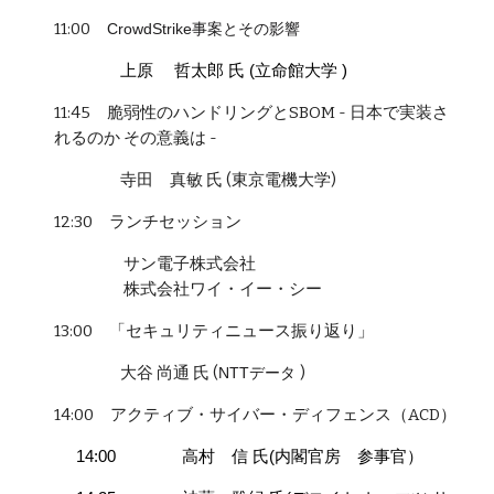
11:00
CrowdStrike事案とその影響
上原 哲太郎 氏 (立命館大学 )
11:
45
脆弱性のハンドリングとSBOM - 日本で実装さ
れるのか その意義は -
寺田 真敏 氏 (東京電機大学)
12:
3
0 ランチセッション
サン電子株式会社
株式会社ワイ・イー・シー
13:00 「セキュリティニュース振り返り」
大谷 尚通 氏 (
)
NTTデータ
14:00
アクティブ・サイバー・ディフェンス（ACD）
14:00
高村 信 氏(内閣官房 参事官）