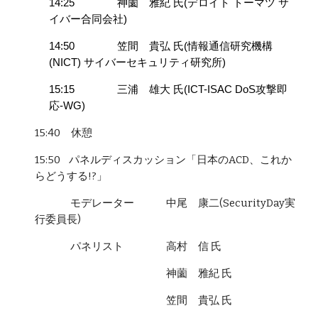
14:25
神薗 雅紀 氏(デロイト トーマツ サ
イバー合同会社)
14:50
笠間 貴弘 氏(情報通信研究機構
(NICT) サイバーセキュリティ研究所)
15:15
三浦 雄大 氏(ICT-ISAC DoS攻撃即
応-WG)
15:
4
0
休憩
15:50
パネルディスカッション「日本のACD、これか
らどうする!?」
モデレーター 中尾 康二(SecurityDay実
行委員長)
パネリスト 高村 信 氏
神薗 雅紀 氏
笠間 貴弘 氏